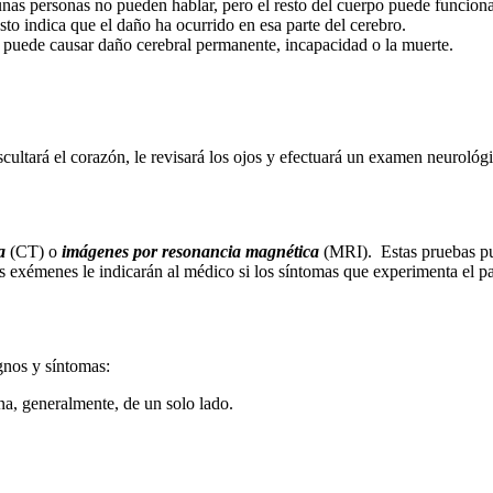
gunas personas no pueden hablar, pero el resto del cuerpo puede funcion
esto indica que el daño ha ocurrido en esa parte del cerebro.
 puede causar daño cerebral permanente, incapacidad o la muerte.
ultará el corazón, le revisará los ojos y efectuará un examen neurológ
a
(CT) o
imágenes por resonancia magnética
(MRI). Estas pruebas pu
s exémenes le indicarán al médico si los síntomas que experimenta el p
gnos y síntomas:
na, generalmente, de un solo lado.