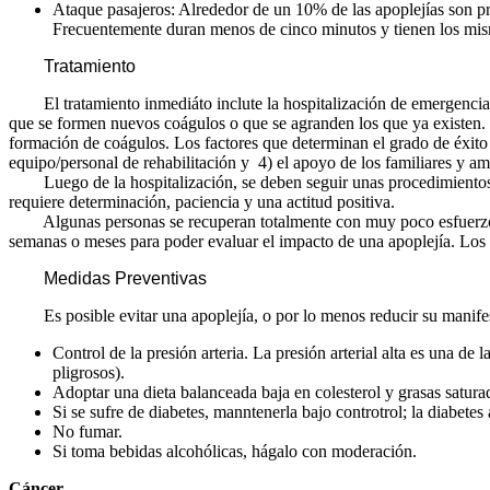
Ataque pasajeros: Alrededor de un 10% de las apoplejías son pr
Frecuentemente duran menos de cinco minutos y tienen los mis
Tratamiento
El tratamiento inmediáto inclute la hospitalización de emergencia y
que se formen nuevos coágulos o que se agranden los que ya existen. L
formación de coágulos. Los factores que determinan el grado de éxito d
equipo/personal de rehabilitación y 4) el apoyo de los familiares y am
Luego de la hospitalización, se deben seguir unas procedimientos reh
requiere determinación, paciencia y una actitud positiva.
Algunas personas se recuperan totalmente con muy poco esfuerzo, mi
semanas o meses para poder evaluar el impacto de una apoplejía. Los n
Medidas Preventivas
Es posible evitar una apoplejía, o por lo menos reducir su manifesta
Control de la presión arteria. La presión arterial alta es una de
pligrosos).
Adoptar una dieta balanceada baja en colesterol y grasas satura
Si se sufre de diabetes, manntenerla bajo controtrol; la diabetes
No fumar.
Si toma bebidas alcohólicas, hágalo con moderación.
Cáncer