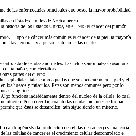
na de las enfermedades principales que posee la mayor probabilidad
ilias en Estados Unidos de Norteamérica.
la historia de los Estados Unidos, en el 1985 el cáncer del pulmón
llo. El tipo de cáncer más común es el cáncer de la piel; la mayoría
omo a las hembras, y a personas de todas las edades.
ontrolada de células anormales. Las células anormales causan una
o en tamaño y características.
otras partes del cuerpo.
epiteliales, tales como aquellas que se encuentran en la piel y el
ivo en los huesos y músculos. Estas son menos comunes pero por lo
lancas sanguíneas.
lgo funciona indebidamente dentro del núcleo de la célula, lo cual
nmunológico. Por lo regular, cuando las células mutantes se forman,
permite que éstas se desarrollen, aún sigue siendo un misterio.
La carcinogénesis (la producción de células de cáncer) es una teoría
de las células de cáncer es el crecimiento celular descontrolado e