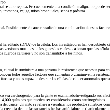
erpo.
e auto-replica. Frecuentemente una condición maligna no puede ser de
o, intestinos, vejiga, tubos bronquiales, senos y próstata.
l. Posiblemente el cáncer resulte de una combinación de estos factore
hereditario (DNA) de la célula. Los investigadores han descubierto cie
 versiones mutantes de los genes los cuales ocasionan que las células 
s cuerpos celulares y no son transmitidos a los niños.
l cual le suministra a una persona la resistencia que necesita para co
conocen todos aquellos factores que aumentan o disminuyen la resistenci
 fracasa y no es capaz de destruir las células de cáncer anormales que s
ea carcinogénico para la gente es examinado/investigando sus efecto
 14,000 químicos que pueden ser considerados como carcinogénicos.
 cánce. Un mito se refiere a visualizar los productos sintéticos como 
la creencia de que las sustancias hechas artificialmente (particularment