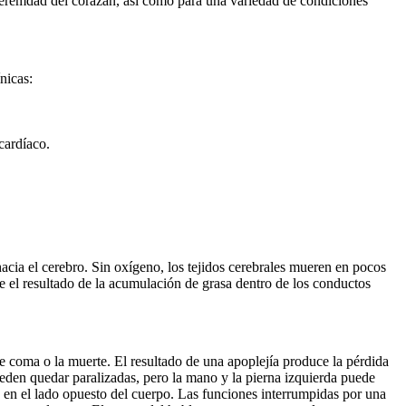
nferemdad del corazán, así como para una variedad de condiciones
nicas:
cardíaco.
cia el cerebro. Sin oxígeno, los tejidos cerebrales mueren en pocos
e el resultado de la acumulación de grasa dentro de los conductos
e coma o la muerte. El resultado de una apoplejía produce la pérdida
ueden quedar paralizadas, pero la mano y la pierna izquierda puede
s en el lado opuesto del cuerpo. Las funciones interrumpidas por una