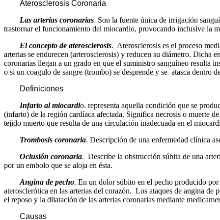
Aterosclerosis Coronaria
Las arterias coronarias
. Son la fuente única de irrigación sangu
trastornar el funcionamiento del miocardio, provocando inclusive la m
El concepto de aterosclerosis
. Aterosclerosis es el proceso media
arterias se endurecen (arterosclerosis) y reducen su diámetro. Dicha e
coronarias llegan a un grado en que el suministro sanguíneo resulta ins
o si un coagulo de sangre (trombo) se desprende y se atasca dentro de 
Definiciones
Infarto al miocardi
o. representa aquella condición que se produ
(infarto) de la región cardíaca afectada. Significa necrosis o muerte 
tejido muerto que resulta de una circulación inadecuada en el miocard
Trombosis coronaria
. Descripción de una enfermedad clínica aso
Oclusión coronaria
. Describe la obstrucción súbita de una arte
por un embolo que se aloja en ésta.
Angina de pecho
. En un dolor súbito en el pecho producido po
aterosclerótica en las arterias del corazón. Los ataques de angina de p
el reposo y la dilatación de las arterias coronarias mediante medicamen
Causas