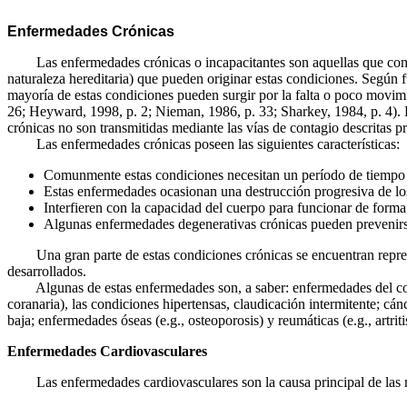
Enfermedades Crónicas
Las enfermedades crónicas o incapacitantes son aquellas que comunme
naturaleza hereditaria) que pueden originar estas condiciones. Según 
mayoría de estas condiciones pueden surgir por la falta o poco movimie
26; Heyward, 1998, p. 2;
Nieman, 1986, p. 33;
Sharkey, 1984, p. 4).
crónicas no son transmitidas mediante las vías de contagio descritas pre
Las enfermedades crónicas poseen las siguientes características:
Comunmente estas condiciones necesitan un período de tiempo c
Estas enfermedades ocasionan una destrucción progresiva de los
Interfieren con la capacidad del cuerpo para funcionar de forma
Algunas enfermedades degenerativas crónicas pueden prevenirse;
Una gran parte de estas condiciones crónicas se encuentran represe
desarrollados.
Algunas de estas enfermedades son, a saber: enfermedades del corazón
coranaria), las condiciones hipertensas, claudicación intermitente; cá
baja; enfermedades óseas (e.g., osteoporosis) y reumáticas (e.g., artritis
Enfermedades Cardiovasculares
Las enfermedades cardiovasculares son la causa principal de las m