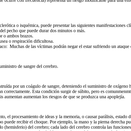
(que ocurre con frecuencia) representa un riesgo modificable para una e
ótica o isquémica, puede presentar las siguientes manifestaciones clí
o del pecho que puede durar dos minutos o más.
or o ambos brazos.
sea o respiración dificultosa.
aco: Muchas de las víctimas podrán negar el estar sufriendo un ataque 
inistro de sangre del cerebro.
ruída por un coágulo de sangre, deteniendo el suministro de oxígeno ha
nan correctamente. Esta condición surgir de súbito, pero es comunmenmt
rosis aumentan aumentan los riesgos de que se produzca una apoplejía.
, el procesamiento de ideas y la memoria, o causar parálisis, estado d
po puede recibir el choque. Por ejemplo, la mano y la pierna derecha p
 (hemisferio) del cerebro; cada lado del cerebro controla las funcione