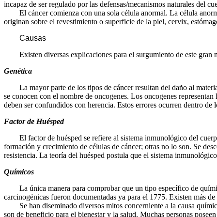
incapaz de ser regulado por las defensas/mecanismos naturales del cu
El cáncer comienza con una sola célula anormal. La célula anormal s
originan sobre el revestimiento o superficie de la piel, cervix, estómag
Causas
Existen diversas explicaciones para el surgumiento de este gran ma
Genética
La mayor parte de los tipos de cáncer resultan del daño al material 
se conocen con el nombre de oncogenes. Los oncogenes representan las
deben ser confundidos con herencia. Estos errores ocurren dentro de lo
Factor de Huésped
El factor de huésped se refiere al sistema inmunológico del cuerpo, e
formación y crecimiento de células de cáncer; otras no lo son. Se des
resistencia. La teoría del huésped postula que el sistema inmunológico
Químicos
La única manera para comprobar que un tipo específico de químico s
carcinogénicas fueron documentadas ya para el 1775. Existen más de
Se han diseminado diversos mitos concerniente a la causa química del
son de beneficio para el bienestar y la salud. Muchas personas poseen 