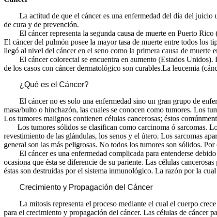
La actitud de que el cáncer es una enfermedad del día del juicio un
de cura y de prevención.
El cáncer representa la segunda causa de muerte en Puerto Rico (y e
El cáncer del pulmón posee la mayor tasa de muerte entre todos los ti
llegó al nivel del cáncer en el seno como la primera causa de muerte e
El cáncer colorectal se encuentra en aumento (Estados Unidos). La fal
de los casos con cáncer dermatológico son curables.La leucemia (cáncer
¿Qué es el Cáncer?
El cáncer no es solo una enfermedad sino un gran grupo de enfermed
masa/bulto o hinchazón, las cuales se conocen como tumores. Los tumo
Los tumores malignos contienen células cancerosas; éstos comúnmente 
Los tumores sólidos se clasifican como carcinoma ó sarcomas. Los car
revestimiento de las glándulas, los senos y el útero. Los sarcomas ap
general son las más peligrosas. No todos los tumores son sólidos. Por 
El cáncer es una enfermedad complicada para entenderse debido a que
ocasiona que ésta se diferencie de su pariente. Las células cancerosas
éstas son destruidas por el sistema inmunológico. La razón por la cual
Crecimiento y Propagación del Cáncer
La mitosis representa el proceso mediante el cual el cuerpo crece y r
para el crecimiento y propagación del cáncer. Las células de cáncer pa