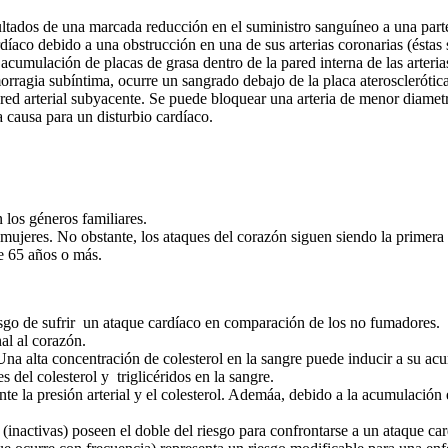
dos de una marcada reducción en el suministro sanguíneo a una part
rdíaco debido a una obstrucción en una de sus arterias coronarias (ésta
cumulación de placas de grasa dentro de la pared interna de las arterias
morragia subíntima, ocurre un sangrado debajo de la placa ateroscleróti
ared arterial subyacente. Se puede bloquear una arteria de menor diam
 causa para un disturbio cardíaco.
 los géneros familiares.
ujeres. No obstante, los ataques del corazón siguen siendo la primera 
de 65 años o más.
sgo de sufrir un ataque cardíaco en comparación de los no fumadores.
al al corazón.
Una alta concentración de colesterol en la sangre puede inducir a su acu
s del colesterol y triglicéridos en la sangre.
nte la presión arterial y el colesterol. Ademáa, debido a la acumulación
 (inactivas) poseen el doble del riesgo para confrontarse a un ataque ca