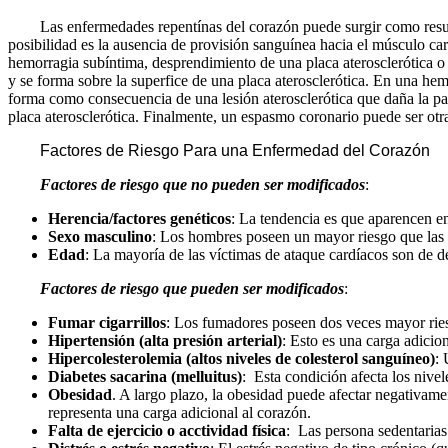
Las enfermedades repentínas del corazón puede surgir como resulta
posibilidad es la ausencia de provisión sanguínea hacia el músculo ca
hemorragia subíntima, desprendimiento de una placa aterosclerótica o a
y se forma sobre la superfice de una placa aterosclerótica. En una he
forma como consecuencia de una lesión aterosclerótica que daña la p
placa aterosclerótica. Finalmente, un espasmo coronario puede ser otra
Factores de Riesgo Para una Enfermedad del Corazón
Factores de riesgo que no pueden ser modificados
:
Herencia/factores genéticos
: La tendencia es que aparencen en
Sexo masculino
: Los hombres poseen un mayor riesgo que las m
Edad
: La mayoría de las víctimas de ataque cardíacos son de 
Factores de riesgo que pueden ser modificados
:
Fumar cigarrillos
: Los fumadores poseen dos veces mayor rie
Hipertensión (alta presión arterial)
: Esto es una carga adicion
Hipercolesterolemia (altos niveles de colesterol sanguíneo)
: 
Diabetes sacarina (melluitus)
: Esta condición afecta los nivele
Obesidad
. A largo plazo, la obesidad puede afectar negativame
representa una carga adicional al corazón.
Falta de ejercicio o acctividad física
: Las persona sedentarias