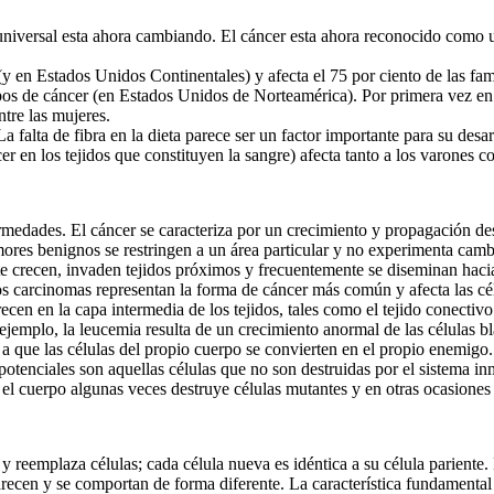
iversal esta ahora cambiando. El cáncer esta ahora reconocido como u
n Estados Unidos Continentales) y afecta el 75 por ciento de las fam
pos de cáncer (en Estados Unidos de Norteamérica). Por primera vez en 
ntre las mujeres.
ta de fibra en la dieta parece ser un factor importante para su desarro
 en los tejidos que constituyen la sangre) afecta tanto a los varones c
ades. El cáncer se caracteriza por un crecimiento y propagación desc
res benignos se restringen a un área particular y no experimenta cambi
crecen, invaden tejidos próximos y frecuentemente se diseminan hacia 
cinomas representan la forma de cáncer más común y afecta las células
arecen en la capa intermedia de los tejidos, tales como el tejido conect
ejemplo, la leucemia resulta de un crecimiento anormal de las células b
 las células del propio cuerpo se convierten en el propio enemigo. A
 potenciales son aquellas células que no son destruidas por el sistema i
 el cuerpo algunas veces destruye células mutantes y en otras ocasiones 
eemplaza células; cada célula nueva es idéntica a su célula pariente. 
recen y se comportan de forma diferente. La característica fundamental 