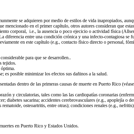
nte se adquieren por medio de estilos de vida inapropiados, aunque s
fue mencionado en el primer capítulo, otros autores consideran que esta
nto corporal, i.e., la ausencia o poco ejecicio o actividad física (All
 La diferencia entre una condición crónica y una infecto-contagiosa se
viamente en este capítulo (e.g., contacto físico directo o personal, fómit
onsiderable para que se desarrollen..
 tejidos.
 óptima.
 es posible minimizar los efectos sus dañinos a la salud.
ntadas dentro de las primeras causas de muerte en Puerto Rico (véas
 y circulatorias, tales como las las cardiopatías coronarias (enfermed
ncer; diabetes sacarina; accidentes cerebrovasculares (e.g., apoplejía o
 rematoide, osteoartritis, entre otras); condiciones renales (e.g., nefriti
uertes en Puerto Rico y Estados Unidos.