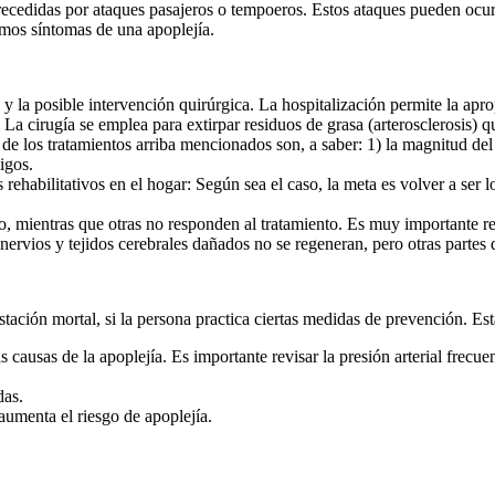
ecedidas por ataques pasajeros o tempoeros. Estos ataques pueden ocurr
mos síntomas de una apoplejía.
 la posible intervención quirúrgica. La hospitalización permite la a
a cirugía se emplea para extirpar residuos de grasa (arterosclerosis) q
e los tratamientos arriba mencionados son, a saber: 1) la magnitud del 
igos.
abilitativos en el hogar: Según sea el caso, la meta es volver a ser lo
entras que otras no responden al tratamiento. Es muy importante rec
ervios y tejidos cerebrales dañados no se regeneran, pero otras partes 
ción mortal, si la persona practica ciertas medidas de prevención. Est
 las causas de la apoplejía. Es importante revisar la presión arterial fre
das.
 aumenta el riesgo de apoplejía.