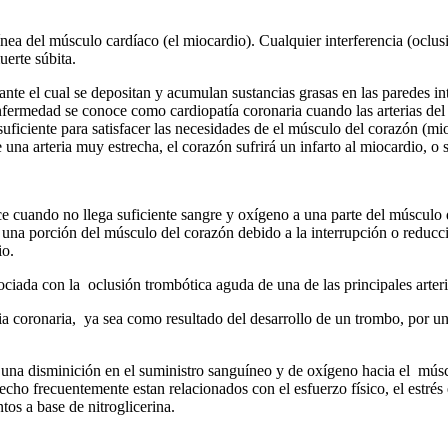
ínea del músculo cardíaco (el miocardio). Cualquier interferencia (oclus
uerte súbita.
nte el cual se depositan y acumulan sustancias grasas en las paredes inte
nfermedad se conoce como cardiopatía coronaria cuando las arterias del c
uficiente para satisfacer las necesidades de el músculo del corazón (mio
una arteria muy estrecha, el corazón sufrirá un infarto al miocardio, o
ce cuando no llega suficiente sangre y oxígeno a una parte del músculo
de una porción del músculo del corazón debido a la interrupción o reduc
io.
ciada con la oclusión trombótica aguda de una de las principales arteri
ria coronaria, ya sea como resultado del desarrollo de un trombo, por un
r una disminición en el suministro sanguíneo y de oxígeno hacia el mú
echo frecuentemente estan relacionados con el esfuerzo físico, el estrés 
tos a base de nitroglicerina.