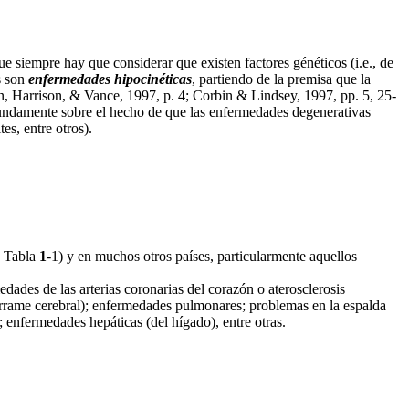
iempre hay que considerar que existen factores généticos (i.e., de
s son
enfermedades hipocinéticas
, partiendo de la premisa que la
sen, Harrison, & Vance, 1997, p. 4; Corbin & Lindsey, 1997, pp. 5, 25-
 fundamente sobre el hecho de que las enfermedades degenerativas
es, entre otros).
e Tabla
1
-1) y en muchos otros países, particularmente aquellos
ades de las arterias coronarias del corazón o aterosclerosis
 derrame cerebral); enfermedades pulmonares; problemas en la espalda
s); enfermedades hepáticas (del hígado), entre otras.