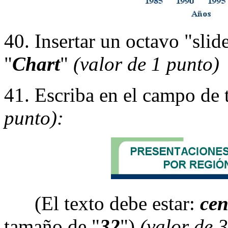
40. Insertar un octavo "slid
"
Chart
"
(valor de 1 punto)
41. Escriba en el campo de t
punto):
(El texto debe estar:
cen
tamaño de "
32
")
(valor de 