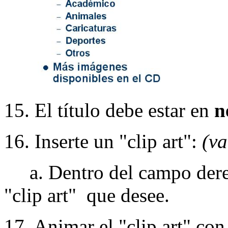
15. El título debe estar en
n
16. Inserte un "clip art":
(va
a. Dentro del campo derech
"clip art" que desee.
17. Animar el "clip art" con 