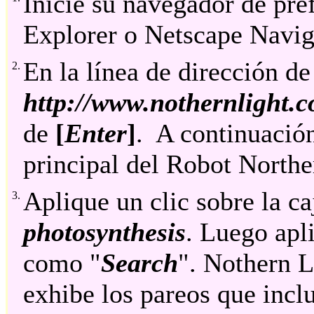
Inicie su navegador de pref
Explorer o Netscape Navig
En la línea de dirección de
2.
http://www.nothernlight.
de
[
Enter
]
. A continuación
principal del Robot Northe
Aplique un clic sobre la c
3.
photosynthesis
. Luego apl
como "
Search
". Nothern L
exhibe los pareos que incl