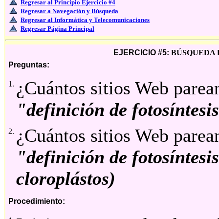
Regresar al Principio Ejercicio #4
Regresar a Navegación y Búsqueda
Regresar al Informática y Telecomunicaciones
Regresar Página Principal
EJERCICIO #5:
BÚSQUEDA 
Preguntas:
¿Cuántos sitios Web parea
1.
"definición de fotosíntesi
¿Cuántos sitios Web parea
2.
"definición de fotosíntes
cloroplástos)
Procedimiento: