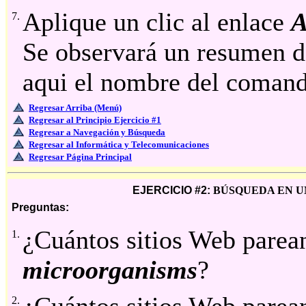
Aplique un clic al enlace
A
7.
Se observará un resumen d
aqui el nombre del comand
Regresar Arriba (Menú)
Regresar al Principio Ejercicio #1
Regresar a Navegación y Búsqueda
Regresar al Informática y Telecomunicaciones
Regresar Página Principal
EJERCICIO #2:
BÚSQUEDA EN UN
Preguntas:
¿Cuántos sitios Web parea
1.
microorganisms
?
2.