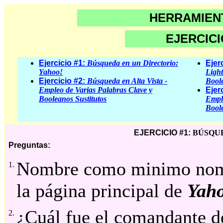
HERRAMIEN
EJERCICI
Ejercicio #1:
Búsqueda en un Directorio:
Ejer
Yahoo!
Light
Ejercicio #2:
Búsqueda en Alta Vista -
Bool
Empleo de Varias Palabras Clave y
Ejer
Booleanos Sustitutos
Empl
Bool
EJERCICIO #1:
BÚSQUE
Preguntas:
Nombre como minimo nombr
1.
la página principal de
Yah
¿Cuál fue el comandante d
2.