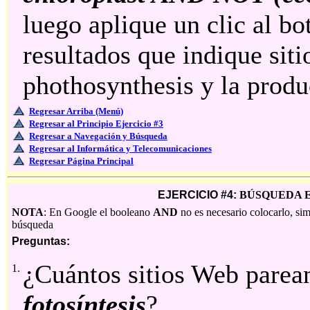
luego aplique un clic al bo
resultados que indique sit
phothosynthesis y la produ
Regresar Arriba (Menú)
Regresar al Principio Ejercicio #3
Regresar a Navegación y Búsqueda
Regresar al Informática y Telecomunicaciones
Regresar Página Principal
EJERCICIO #4:
BÚSQUEDA E
NOTA
: En Google el booleano
AND
no es necesario colocarlo, sim
búsqueda
Preguntas:
¿Cuántos sitios Web parea
1.
fotosíntesis
?