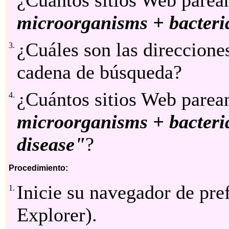
¿Cuántos sitios Web parea
microorganisms + bacteri
¿Cuáles son las direccione
3.
cadena de búsqueda?
¿Cuántos sitios Web parea
4.
microorganisms + bacteri
disease"
?
Procedimiento:
Inicie su navegador de pref
1.
Explorer).