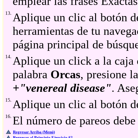
emplear las frases Exacta
13.
Aplique un clic al botón d
herramientas de tu navegad
página principal de búsqu
14.
Aplique un click a la caja
palabra
Orcas
, presione l
+"venereal disease"
. Ase
15.
Aplique un clic al botón d
16.
El número de pareos debe
Regresar Arriba (Menú)
Regresar al Principio Ejercicio #2