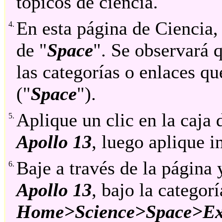
tópicos de ciencia.
En esta página de Ciencia, 
4.
de "
Space
". Se observará 
las categorías o enlaces q
("
Space
").
Aplique un clic en la caja
5.
Apollo 13
, luego aplique i
Baje a través de la página 
6.
Apollo 13
, bajo la categor
Home>Science>Space>Expl