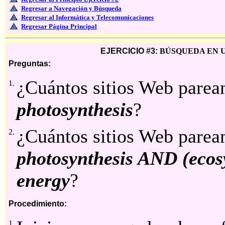
Regresar a Navegación y Búsqueda
Regresar al Informática y Telecomunicaciones
Regresar Página Principal
EJERCICIO #3:
BÚSQUEDA EN U
Preguntas:
¿Cuántos sitios Web parea
1.
photosynthesis
?
¿Cuántos sitios Web parea
2.
photosynthesis AND (ecos
energy
?
Procedimiento:
1.