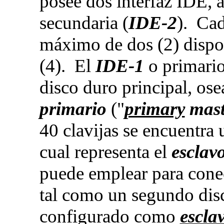
posee dos interfaz IDE, a
secundaria (
IDE-2
). Ca
máximo de dos (2) disposi
(4). El
IDE-1
o primario
disco duro principal, osea
primario
("
primary
mast
40 clavijas se encuentra
cual representa el
esclav
puede emplear para conect
tal como un segundo disc
configurado como
escla