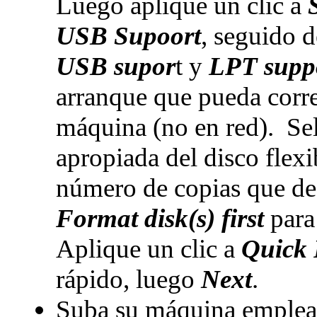
Luego aplique un clic a
USB Supoort
, seguido 
USB supor
t y
LPT supp
arranque que pueda corr
máquina (no en red). Se
apropiada del disco flex
número de copias que de
Format disk(s) first
para 
Aplique un clic a
Quick
rápido, luego
Next
.
Suba su máquina emplean