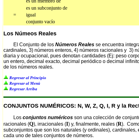
es un miembro de
es un subconjunto de
=
igual
conjunto vacío
Los Númeos Reales
El Conjunto de los
Números Reales
se encuentra integr
cardinales, 3) números enteros, 4) números racionales y 3) 
diaria y ocupacional, pues denotan cantidades (Ej: peso corp
un entero, decimal exacto, decimal periódico o decimal infinit
de los números reales.
Regresar al Principio
Regresar al Menú
Regresar Arriba
CONJUNTOS NUMÉRICOS: N, W, Z, Q, I, R y la Rec
Los
conjuntos numéricos
son una colección de conjunto
Q
I
R
racionales (
), irracionales (
) y, finalmente, reales (
). Como
subconjuntos que son los naturales (y ordinales), cardinales, 
cada uno de tales conjuntos de números.