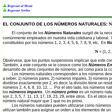
Regresar al Menú
Regresar Arriba
EL CONJUNTO DE LOS NÚMEROS NATURALES:
N
El conjunto de los
Números Naturales
surgió de la nec
comúnmente empleados en nuestra vida cotidiana y laboral. 
constituídos por los números 1, 2, 3, 4, 5, 6, 7, 8, 9, etc. En
No
N
= {1, 2, 
Obsérvese, que los puntos suspensivos implican que este conj
También, a este conjunto se le conoce como los
Números Ent
desarrollo de otros conjuntos de números, así como para la c
Los números naturales corresponden a los números desde el
a seber: 1) números pares, 2) números impares, 3) números
dividirse exactamente por 2, es decir, la división tiene un res
números 2, 4, 6, 8, 10, 12, ... Por el otro lado, los números
los
números impares
. Un
número primo
es un número natur
son 2, 3, 5, 7. 11, 13, 17, 19, 23, 29, entre otros. En el otro
número natural mayor que 1 que no es primo.
Los números naturales pueden utilizarse como números car
utilizan también para asignar un orden a los elementos de un 