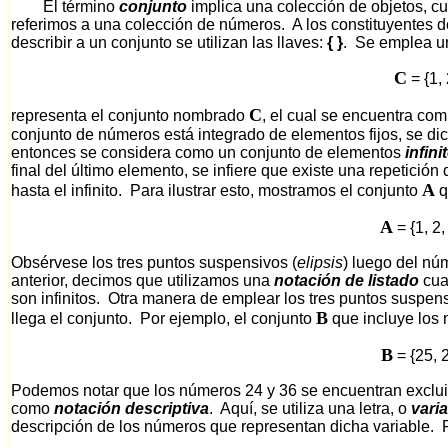
El término
conjunto
implica una colección de objetos, c
referimos a una colección de números. A los constituyentes 
describir a un conjunto se utilizan las llaves:
{
}
. Se emplea un
C
= {1, 
C
representa el conjunto nombrado
, el cual se encuentra com
conjunto de números está integrado de elementos fijos, se di
entonces se considera como un conjunto de elementos
infini
final del último elemento, se infiere que existe una repetició
A
hasta el infinito. Para ilustrar esto, mostramos el conjunto
q
A
= {1, 2, 
Obsérvese los tres puntos suspensivos (
elipsis
) luego del núm
anterior, decimos que utilizamos una
notación de listado
cua
son infinitos. Otra manera de emplear los tres puntos suspen
B
llega el conjunto. Por ejemplo, el conjunto
que incluye los 
B
= {25, 2
Podemos notar que los números 24 y 36 se encuentran excluid
como
notación descriptiva
. Aquí, se utiliza una letra, o
vari
descripción de los números que representan dicha variable. P