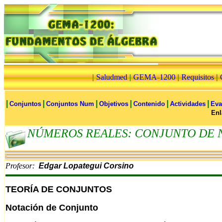
|
Saludmed
|
GEMA-1200
|
Requisitos
|
|
|
|
|
|
|
Conjuntos
Conjuntos Num
Objetivos
Contenido
Actividades
Eva
Enl
NÚMEROS REALES: CONJUNTO DE
Profesor:
Edgar Lopategui Corsino
TEORÍA DE CONJUNTOS
Notación de Conjunto