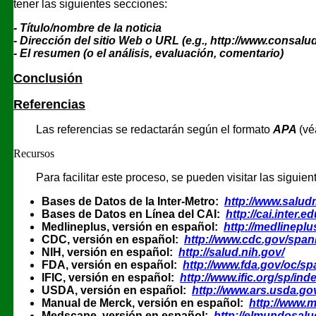
tener las siguientes secciones:
-
T
ítulo/nombre de la noticia
- Dirección del sitio Web o URL (e.g., http://www.consalu
- El resumen (o el análisis, evaluación, comentario)
Conclusión
Referencias
Las referencias se redactarán según el formato
APA
(vé
Recursos
Para facilitar este proceso, se pueden visitar las siguien
Bases de Datos de la Inter-Metro:
http://www.salud
Bases de Datos en Línea del CAI:
http://cai.inter.
Medlineplus, versión en español:
http://medlineplu
CDC, versión en español:
http://www.cdc.gov/span
NIH, versión en español:
http://salud.nih.gov/
FDA, versión en español:
http://www.fda.gov/oc/sp
IFIC, versión en español:
http://www.ific.org/sp/ind
USDA, versión en español:
http://www.ars.usda.g
Manual de Merck, versión en español:
http://www.
Medscape, versión en español:
http://elmundosal