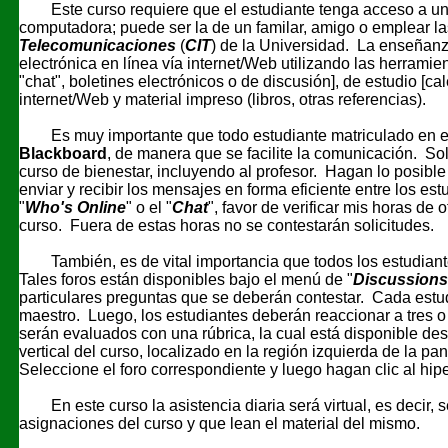
Este curso requiere que el estudiante tenga acceso a u
computadora; puede ser la de un familar, amigo o emplear la
Telecomunicaciones
(
CIT
) de la Universidad. La enseñan
electrónica en línea vía internet/Web utilizando las herrami
"chat", boletines electrónicos o de discusión], de estudio [cal
internet/Web y material impreso (libros, otras referencias).
Es muy importante que todo estudiante matriculado en el cu
Blackboard
, de manera que se facilite la comunicación. So
curso de bienestar, incluyendo al profesor. Hagan lo posible 
enviar y recibir los mensajes en forma eficiente entre los es
"
Who's Online
" o el "
Chat
", favor de verificar mis horas de
curso. Fuera de estas horas no se contestarán solicitudes.
También, es de vital importancia que todos los estudiante
Tales foros están disponibles bajo el menú de "
Discussions
particulares preguntas que se deberán contestar. Cada estudi
maestro. Luego, los estudiantes deberán reaccionar a tres 
serán evaluados con una rúbrica, la cual está disponible des
vertical del curso, localizado en la región izquierda de la pan
Seleccione el foro correspondiente y luego hagan clic al hip
En este curso la asistencia diaria será virtual, es decir, s
asignaciones del curso y que lean el material del mismo.