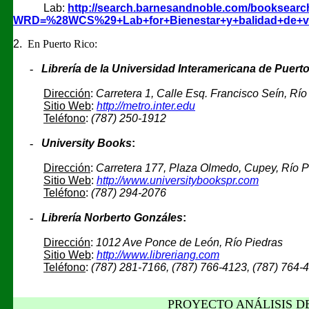
Lab:
http://search.barnesandnoble.com/booksearch
WRD=%28WCS%29+Lab+for+Bienestar+y+balidad+de+v
2.
En Puerto Rico:
-
Librería de la Universidad Interamericana de Puert
Dirección
:
Carretera 1, Calle Esq. Francisco Seín, Rí
Sitio Web
:
http://metro.inter.edu
Teléfono
:
(787) 250-1912
-
University Books
:
Dirección
:
Carretera 177, Plaza Olmedo, Cupey, Río P
Sitio Web
:
http://www.universitybookspr.com
Teléfono
:
(787) 294-2076
-
Librería Norberto Gonzáles
:
Dirección
:
1012 Ave Ponce de León, Río Piedras
Sitio Web
:
http://www.libreriang.com
Teléfono
:
(787) 281-7166, (787) 766-4123, (787) 764-
PROYECTO ANÁLISIS D