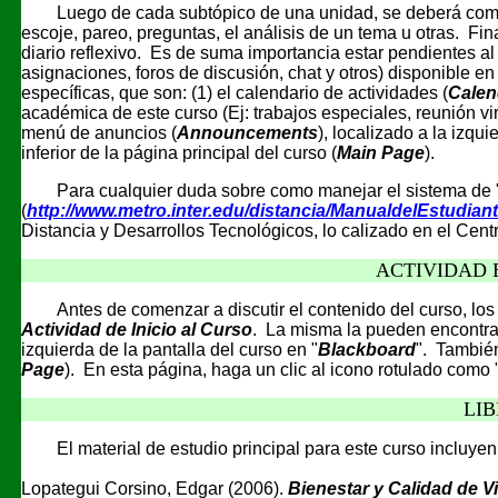
Luego de cada subtópico de una unidad, se deberá completa
escoje, pareo, preguntas, el análisis de un tema u otras. Fi
diario reflexivo. Es de suma importancia estar pendientes al
asignaciones, foros de discusión, chat y otros) disponible e
específicas, que son: (1) el calendario de actividades (
Calen
académica de este curso (Ej: trabajos especiales, reunión virtu
menú de anuncios (
Announcements
), localizado a la izqu
inferior de la página principal del curso (
Main Page
).
Para cualquier duda sobre como manejar el sistema de 
(
http://www.metro.inter.edu/distancia/ManualdelEstudian
Distancia y Desarrollos Tecnológicos, lo calizado en el Cen
ACTIVIDAD 
Antes de comenzar a discutir el contenido del curso, 
Actividad de Inicio al Curso
.
La misma la pueden encontrar
izquierda de la pantalla del curso en "
Blackboard
". Tambié
Page
).
En esta página, haga un clic al icono rotulado como 
LIB
El material de estudio principal para este curso incluyen 
Lopategui Corsino, Edgar (2006).
Bienestar y Calidad de V