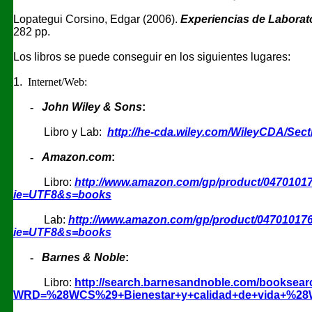
Lopategui Corsino, Edgar (2006).
Experiencias de Laborato
282 pp.
Los libros se puede conseguir en los siguientes lugares:
1.
Internet/Web:
-
John Wiley & Sons
:
Libro y Lab:
http://he-cda.wiley.com/WileyCDA/Sect
-
Amazon.com
:
Libro:
http://www.amazon.com/gp/product/04701017
ie=UTF8&s=books
Lab:
http://www.amazon.com/gp/product/047010176
ie=UTF8&s=books
-
Barnes & Noble
:
Libro:
http://search.barnesandnoble.com/booksearc
WRD=%28WCS%29+Bienestar+y+calidad+de+vida+%28We