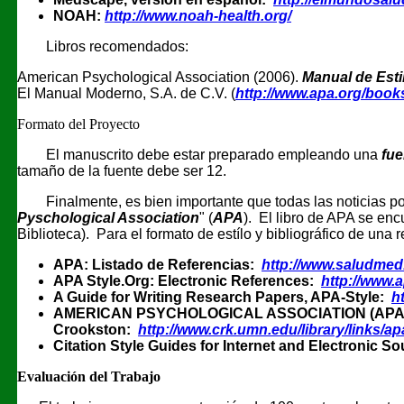
NOAH:
http://www.noah-health.org/
Libros recomendados:
American Psychological Association (2006).
Manual de Esti
El Manual Moderno, S.A. de C.V. (
http://www.apa.org/book
Formato del Proyecto
El manuscrito debe estar preparado empleando una
fue
tamaño de la fuente debe ser 12.
Finalmente, es bien importante que todas las noticias p
Pyschological Association
" (
APA
). El libro de APA se enc
Biblioteca). Para el formato de estílo y bibliográfico de una r
APA: Listado de Referencias:
http://www.saludmed
APA Style.Org: Electronic References:
http://www.a
A Guide for Writing Research Papers, APA-Style:
h
AMERICAN PSYCHOLOGICAL ASSOCIATION (APA) FORM
Crookston:
http://www.crk.umn.edu/library/links/a
Citation Style Guides for Internet and Electronic S
Evaluación del Trabajo