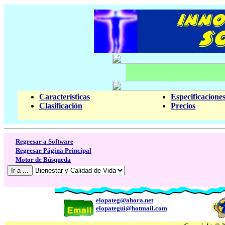
Características
Especificacion
Clasificación
Precios
Regresar a Software
Regresar Página Principal
Motor de Búsqueda
elopateg@ahora.net
elopategui@hotmail.com