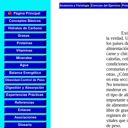
Existe un
la verdad. 
los paises 
alimentación
carne y chic
calorías, c
condiciones 
coronarias e
otras. ¿Cóm
en esta secc
No tenemos 
moderar en 
el tipo de 
importante e
de alimentos
libre de gra
regimen de u
vitales que 
de peso.