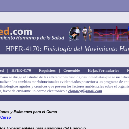
HPER-4170:
Fisiología del Movimiento H
ed
|
HPER-4170
|
Requisitos
|
Contenido
|
Hojas/Formularios
|
R
se dirige al estudio de las alteraciones fisiológicas inmediatas que se manifiest
analizan los cambios morfofuncionales evidenciados posterior a un programa de entr
tos fisiológicos agudos y crónicos que poseen los factores ambientales sobre el organ
a, favor de enviarme un correo electrónico a
elopateg@gmail.com
.
ciones y Exámenes para el Curso
 Curso
los Experimentales para Fisiología del Ejercicio