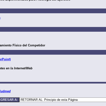
o
namiento Físico del Competidor
rPoint)
tes en la Internet/Web
aludmed