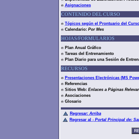
Asignaciones
CONTENIDO DEL CURSO
Tópicos según el Prontuario del Curs
Calendario:
Por Mes
HOJAS/FORMULARIOS
Plan Anual Gráfico
Tareas del Entrenamiento
Plan Diario para una Sesión de Entre
RECURSOS
Presentaciones Electrónicas (MS Powe
Referencias
Sitios Web:
Enlaces a Páginas Relevan
Asociaciones
Glosario
Regresar:
Arriba
Regresar al -
Portal Principal de: S