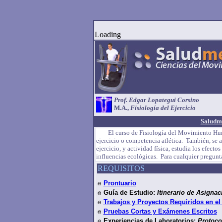
Loading
Prof. Edgar Lopategui Corsino
M.A.,
Fisiología del Ejercicio
Saludm
El curso de Fisiología del Movimiento Humano 
ejercicio o competencia atlética. También, se 
ejercicio, y actividad física, estudia los efec
influencias ecológicas. Para cualquier pregunt
REQUISITOS
Prontuario
Guía de Estudio:
Itinerario de Asigna
Trabajos y Proyectos Requiridos en el
Pruebas Cortas y Exámenes Escritos
Experiencias de Laboratorios:
Protoco